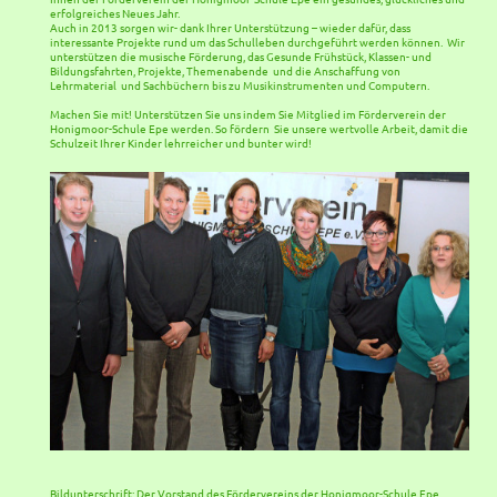
erfolgreiches Neues Jahr.
Auch in 2013 sorgen wir- dank Ihrer Unterstützung – wieder dafür, dass
interessante Projekte rund um das Schulleben durchgeführt werden können.
Wir
unterstützen die musische Förderung, das Gesunde Frühstück, Klassen- und
Bildungsfahrten, Projekte, Themenabende
und die Anschaffung von
Lehrmaterial
und Sachbüchern bis zu Musikinstrumenten und Computern.
Machen Sie mit! Unterstützen Sie uns indem Sie Mitglied im Förderverein der
Honigmoor-Schule Epe werden. So fördern
Sie unsere wertvolle Arbeit, damit die
Schulzeit Ihrer Kinder lehrreicher und bunter wird!
Bildunterschrift: Der Vorstand des Fördervereins der Honigmoor-Schule Epe