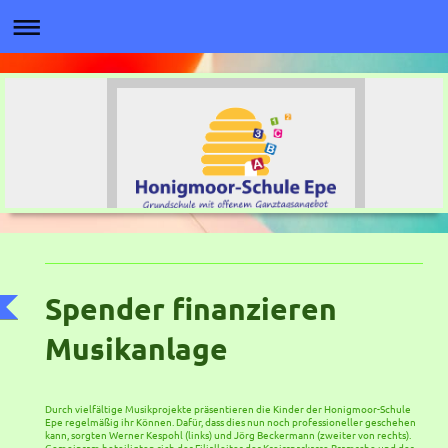
Spender finanzieren
Musikanlage
Durch vielfältige Musikprojekte präsentieren die Kinder der Honigmoor-Schule
Epe regelmäßig ihr Können. Dafür, dass dies nun noch professioneller geschehen
kann, sorgten Werner Kespohl (links) und Jörg Beckermann (zweiter von rechts).
Gemeinsam beteiligten sich der Filialleiter der Kreissparkasse Bramsche und der