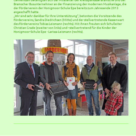
Bramscher Busunternehmer an der Finanzierung der modernen Musikanlage, die
der Förderverein der Honigmoor-Schule Epe bereits zum Jahresende 2013
angeschafft hatte.
„Wir sind sehr dankbar für Ihre Unterstützung“, betonten die Vorsitzende des
Fördervereins, Sandra Diedrichsen (Mitte) und der stellvertretende Kassenwart
des Fördervereins Tobias Leismann (rechts). Mit ihnen freuten sich Schulleiter
Christian Grade (zweiter von links) und –stellvertretend für die Kinder der
Honigmoor-Schule Epe - Larissa Leismann (rechts).